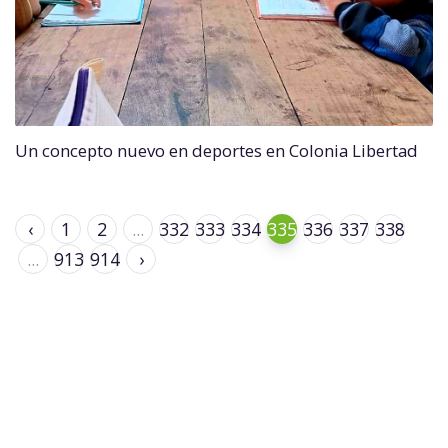
Un concepto nuevo en deportes en Colonia Libertad
‹
1
2
...
332
333
334
335
336
337
338
...
913
914
›