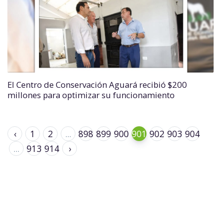
El Centro de Conservación Aguará recibió $200
millones para optimizar su funcionamiento
‹
1
2
...
898
899
900
901
902
903
904
...
913
914
›