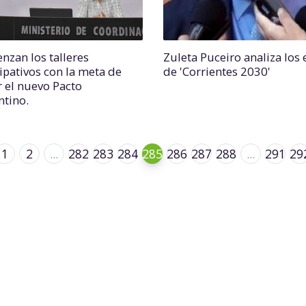
nzan los talleres
Zuleta Puceiro analiza los 
cipativos con la meta de
de 'Corrientes 2030'
r el nuevo Pacto
ntino.
1
2
...
282
283
284
285
286
287
288
...
291
29