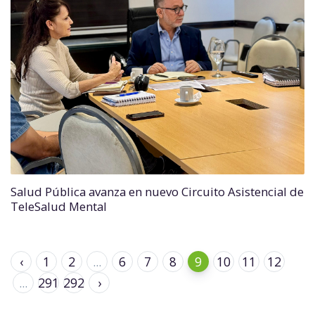
Salud Pública avanza en nuevo Circuito Asistencial de
TeleSalud Mental
‹
1
2
...
6
7
8
9
10
11
12
...
291
292
›