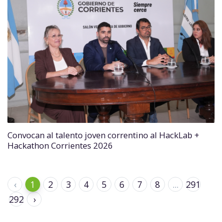
Convocan al talento joven correntino al HackLab +
Hackathon Corrientes 2026
‹
1
2
3
4
5
6
7
8
...
291
292
›