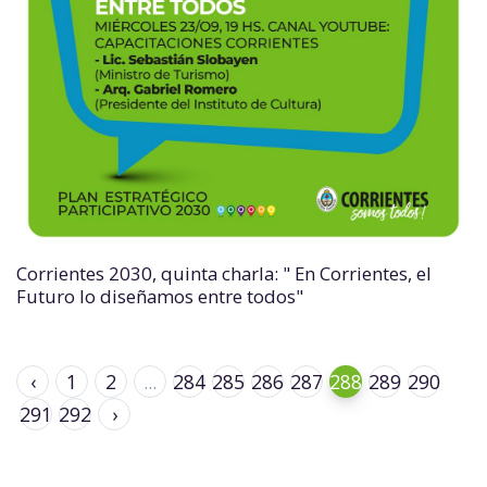
Corrientes 2030, quinta charla: " En Corrientes, el
Futuro lo diseñamos entre todos"
‹
1
2
...
284
285
286
287
288
289
290
291
292
›