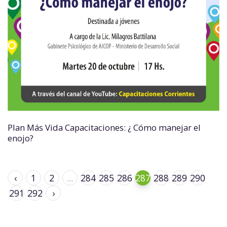
Plan Más Vida Capacitaciones: ¿ Cómo manejar el
enojo?
‹
1
2
...
284
285
286
287
288
289
290
291
292
›