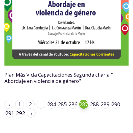
Plan Más Vida Capacitaciones Segunda charla "
Abordaje en violencia de género"
‹
1
2
...
284
285
286
287
288
289
290
291
292
›