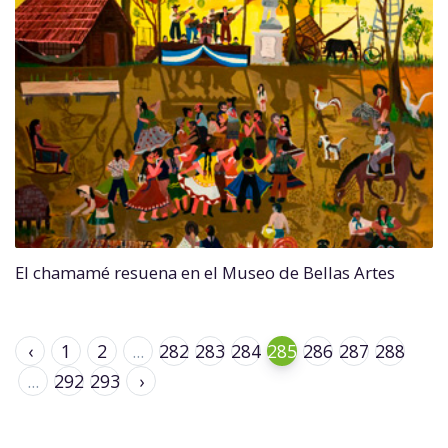
El chamamé resuena en el Museo de Bellas Artes
‹
1
2
...
282
283
284
285
286
287
288
...
292
293
›