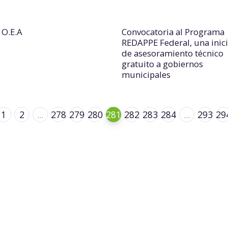
 O.E.A
Convocatoria al Programa
REDAPPE Federal, una inici
de asesoramiento técnico
gratuito a gobiernos
municipales
1
2
...
278
279
280
281
282
283
284
...
293
29