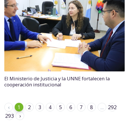
El Ministerio de Justicia y la UNNE fortalecen la
cooperación institucional
‹
1
2
3
4
5
6
7
8
...
292
293
›