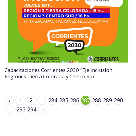
Capacitaciones Corrientes 2030 "Eje Inclusión"
Regiones Tierra Colorada y Centro Sur
‹
1
2
...
284
285
286
287
288
289
290
...
293
294
›