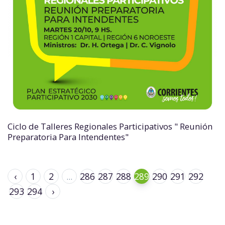
Ciclo de Talleres Regionales Participativos " Reunión
Preparatoria Para Intendentes"
‹
1
2
...
286
287
288
289
290
291
292
293
294
›