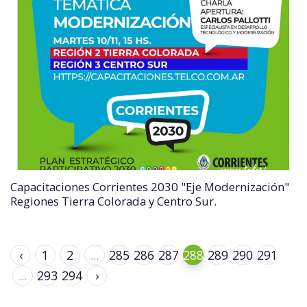
Capacitaciones Corrientes 2030 "Eje Modernización"
Regiones Tierra Colorada y Centro Sur.
‹
1
2
...
285
286
287
288
289
290
291
...
293
294
›