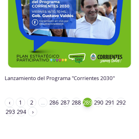
Lanzamiento del Programa "Corrientes 2030"
‹
1
2
...
286
287
288
289
290
291
292
293
294
›