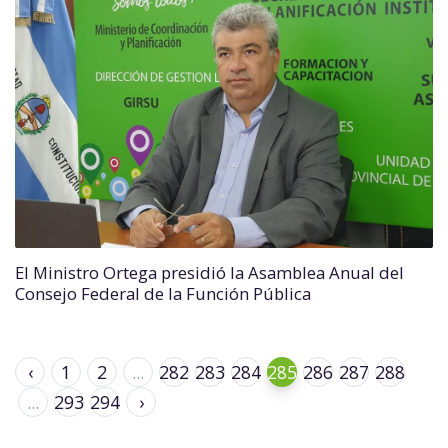
El Ministro Ortega presidió la Asamblea Anual del
Consejo Federal de la Función Pública
‹
1
2
...
282
283
284
285
286
287
288
...
293
294
›