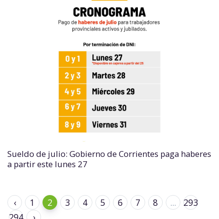
Sueldo de julio: Gobierno de Corrientes paga haberes
a partir este lunes 27
‹
1
2
3
4
5
6
7
8
...
293
294
›