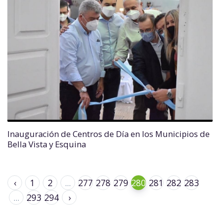
Inauguración de Centros de Día en los Municipios de
Bella Vista y Esquina
‹
1
2
...
277
278
279
280
281
282
283
...
293
294
›