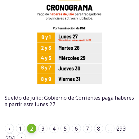
Sueldo de julio: Gobierno de Corrientes paga haberes
a partir este lunes 27
‹
1
2
3
4
5
6
7
8
...
293
294
›