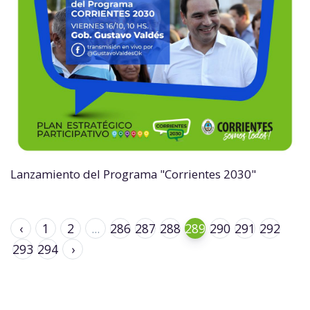
Lanzamiento del Programa "Corrientes 2030"
‹
1
2
...
286
287
288
289
290
291
292
293
294
›