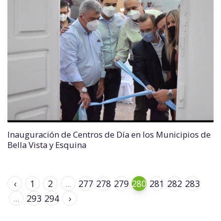
Inauguración de Centros de Día en los Municipios de
Bella Vista y Esquina
‹
1
2
...
277
278
279
280
281
282
283
...
293
294
›