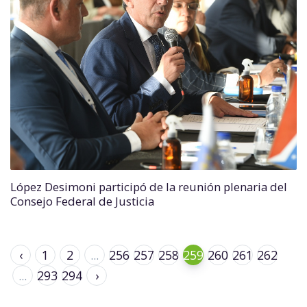
López Desimoni participó de la reunión plenaria del
Consejo Federal de Justicia
‹
1
2
...
256
257
258
259
260
261
262
...
293
294
›