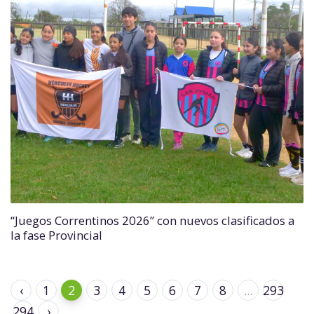
“Juegos Correntinos 2026” con nuevos clasificados a
la fase Provincial
‹
1
2
3
4
5
6
7
8
...
293
294
›