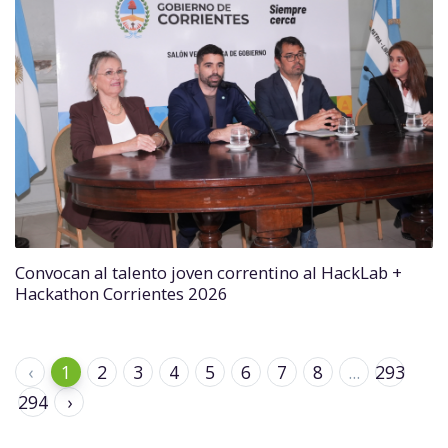
Convocan al talento joven correntino al HackLab +
Hackathon Corrientes 2026
‹
1
2
3
4
5
6
7
8
...
293
294
›