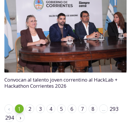
Convocan al talento joven correntino al HackLab +
Hackathon Corrientes 2026
‹
1
2
3
4
5
6
7
8
...
293
294
›