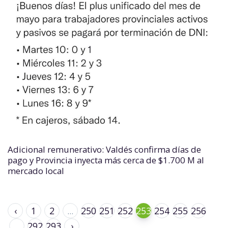
Adicional remunerativo: Valdés confirma días de
pago y Provincia inyecta más cerca de $1.700 M al
mercado local
‹
1
2
...
250
251
252
253
254
255
256
...
292
293
›