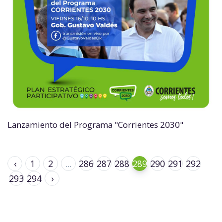
Lanzamiento del Programa "Corrientes 2030"
‹
1
2
...
286
287
288
289
290
291
292
293
294
›