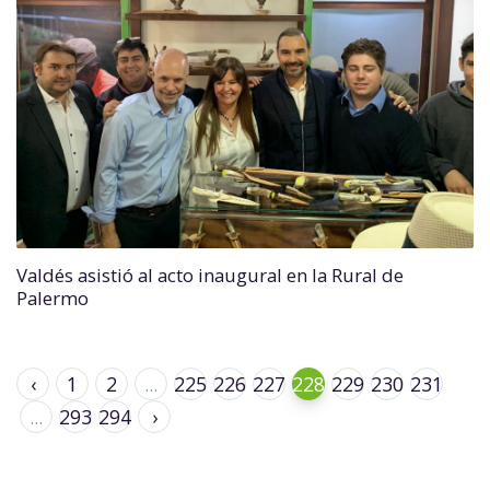
Valdés asistió al acto inaugural en la Rural de
Palermo
‹
1
2
...
225
226
227
228
229
230
231
...
293
294
›