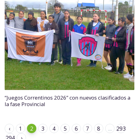
“Juegos Correntinos 2026” con nuevos clasificados a
la fase Provincial
‹
1
2
3
4
5
6
7
8
...
293
294
›