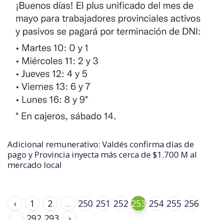
Adicional remunerativo: Valdés confirma días de
pago y Provincia inyecta más cerca de $1.700 M al
mercado local
‹
1
2
...
250
251
252
253
254
255
256
...
292
293
›