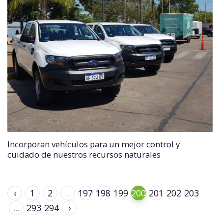
Incorporan vehículos para un mejor control y
cuidado de nuestros recursos naturales
‹
1
2
...
197
198
199
200
201
202
203
...
293
294
›