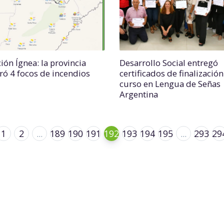
ión Ígnea: la provincia
Desarrollo Social entregó
tró 4 focos de incendios
certificados de finalizació
curso en Lengua de Señas
Argentina
1
2
...
189
190
191
192
193
194
195
...
293
29