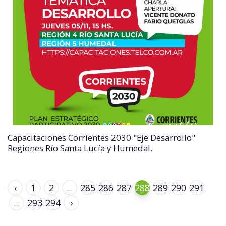
Capacitaciones Corrientes 2030 "Eje Desarrollo"
Regiones Río Santa Lucía y Humedal.
‹
1
2
...
285
286
287
288
289
290
291
...
293
294
›