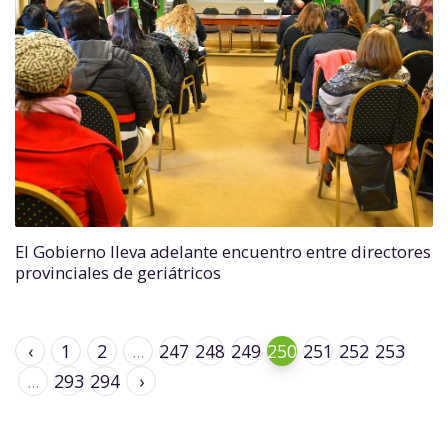
El Gobierno lleva adelante encuentro entre directores
provinciales de geriátricos
‹
1
2
...
247
248
249
250
251
252
253
...
293
294
›