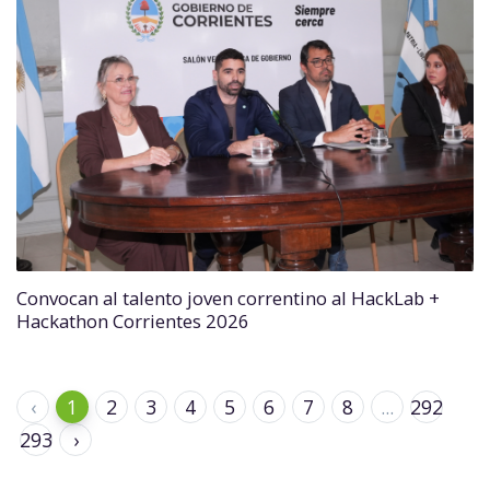
Convocan al talento joven correntino al HackLab +
Hackathon Corrientes 2026
‹
1
2
3
4
5
6
7
8
...
292
293
›