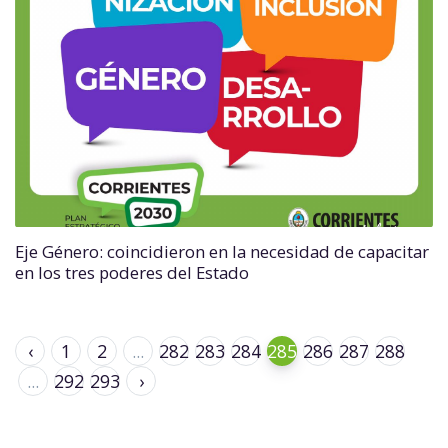
Eje Género: coincidieron en la necesidad de capacitar
en los tres poderes del Estado
‹
1
2
...
282
283
284
285
286
287
288
...
292
293
›