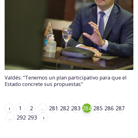
Valdés: “Tenemos un plan participativo para que el
Estado concrete sus propuestas"
‹
1
2
...
281
282
283
284
285
286
287
...
292
293
›