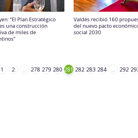
en: “El Plan Estratégico
Valdés recibió 160 propue
es una construcción
del nuevo pacto económic
tiva de miles de
social 2030
ntinos”
1
2
...
278
279
280
281
282
283
284
...
292
29