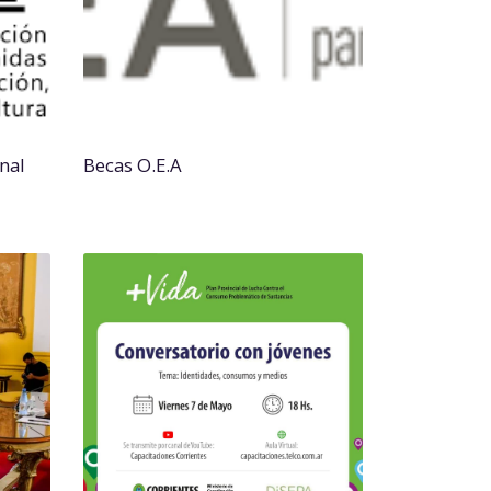
nal
Becas O.E.A
l