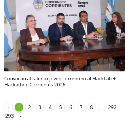
Convocan al talento joven correntino al HackLab +
Hackathon Corrientes 2026
‹
1
2
3
4
5
6
7
8
...
292
293
›