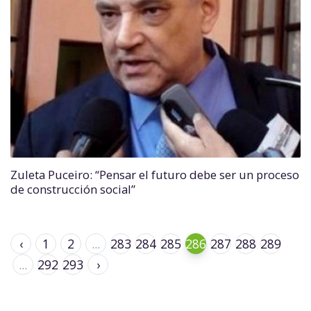
Zuleta Puceiro: “Pensar el futuro debe ser un proceso
de construcción social”
‹
1
2
...
283
284
285
286
287
288
289
...
292
293
›