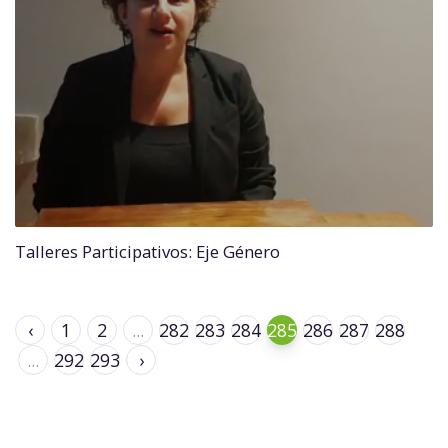
Talleres Participativos: Eje Género
‹
1
2
...
282
283
284
285
286
287
288
...
292
293
›