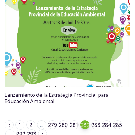
Lanzamiento de la Estrategia Provincial para
Educación Ambiental
‹
1
2
...
279
280
281
282
283
284
285
...
292
293
›