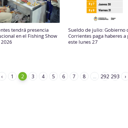
entes tendrá presencia
Sueldo de julio: Gobierno 
tucional en el Fishing Show
Corrientes paga haberes a 
l 2026
este lunes 27
‹
1
2
3
4
5
6
7
8
...
292
293
›