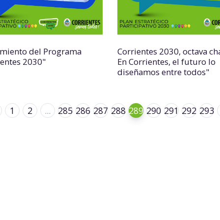
miento del Programa
Corrientes 2030, octava cha
ientes 2030"
En Corrientes, el futuro lo
diseñamos entre todos"
1
2
...
285
286
287
288
289
290
291
292
293