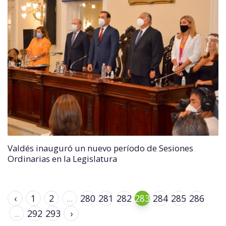
Valdés inauguró un nuevo período de Sesiones
Ordinarias en la Legislatura
‹
1
2
...
280
281
282
283
284
285
286
...
292
293
›