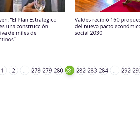
en: “El Plan Estratégico
Valdés recibió 160 propue
es una construcción
del nuevo pacto económic
tiva de miles de
social 2030
ntinos”
1
2
...
278
279
280
281
282
283
284
...
292
29