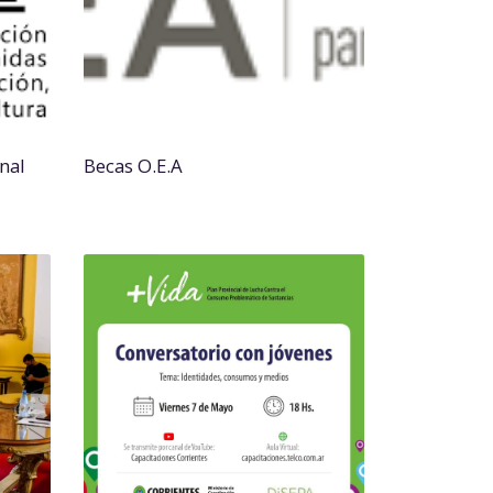
nal
Becas O.E.A
l