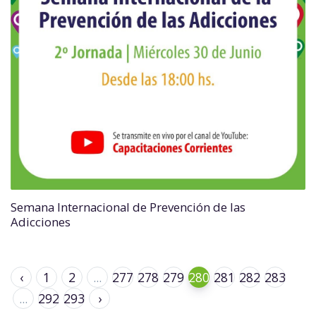
Semana Internacional de Prevención de las
Adicciones
‹
1
2
...
277
278
279
280
281
282
283
...
292
293
›