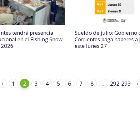
entes tendrá presencia
Sueldo de julio: Gobierno 
tucional en el Fishing Show
Corrientes paga haberes a 
l 2026
este lunes 27
‹
1
2
3
4
5
6
7
8
...
292
293
›