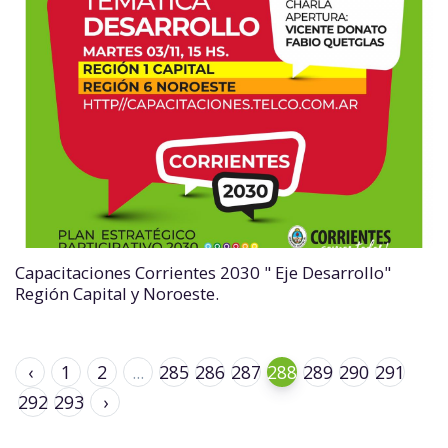
Capacitaciones Corrientes 2030 " Eje Desarrollo"
Región Capital y Noroeste.
‹
1
2
...
285
286
287
288
289
290
291
292
293
›