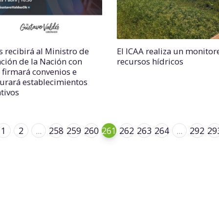
 recibirá al Ministro de
El ICAA realiza un monitor
ción de la Nación con
recursos hídricos
 firmará convenios e
urará establecimientos
tivos
1
2
...
258
259
260
261
262
263
264
...
292
29